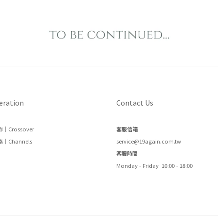
eration
Contact Us
｜Crossover
客服信箱
｜Channels
service@19again.com.tw
客服時間
Monday - Friday 10:00 - 18:00