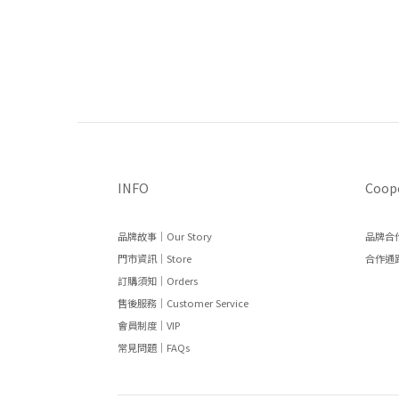
INFO
Coop
品牌故事｜Our Story
品牌合作
門市資訊｜Store
合作通路
訂購須知｜Orders
售後服務｜Customer Service
會員制度｜VIP
常見問題｜FAQs