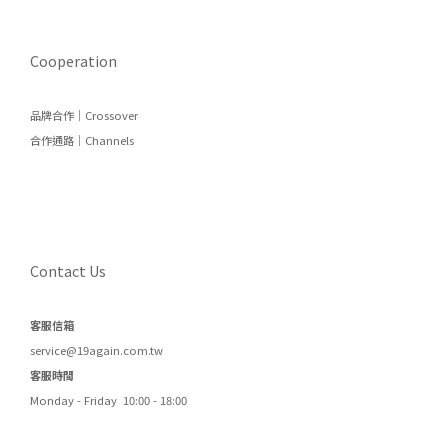
Cooperation
品牌合作｜Crossover
合作通路｜Channels
Contact Us
客服信箱
service@19again.com.tw
客服時間
Monday - Friday 10:00 - 18:00