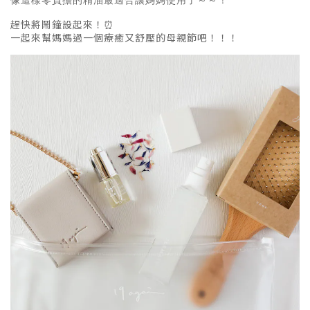
像這樣零負擔的精油最適合讓媽媽使用了～～！
趕快將鬧鐘設起來！⏰
一起來幫媽媽過一個療癒又舒壓的母親節吧！！！