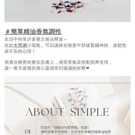
＃簡單精油香氛
調性
生活中時常許多壓力無法釋放～
木質調
此款
小花瓶，可以讓妳在無形中舒緩緊繃神經，放鬆焦
躁不安的心情！
很適合睡覺前擦在肌膚上，感受香氣並搭配按摩使用，
讓一整天疲憊的身心靈感受到滿滿的舒壓❤