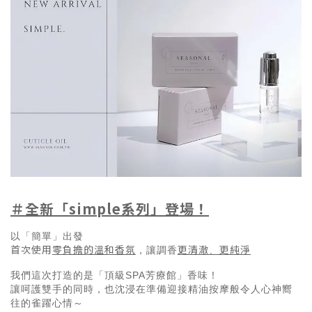
＃全新「simple系列」登場！
以「簡單」出發
首次使用
零負擔
的溫和香氛
更清澈
更純淨
，讓調香
、
我們這次打造的是「頂級SPA芳療館」香味！
讓呵護雙手的同時，也沈浸在準備迎接精油按摩般令人心神嚮
往的雀躍心情～