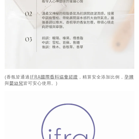
IFRA國際香料協會認證
孕婦
(香氛皆通過
，精算安全添加比例，
嬰幼兒
與
皆可安心使用。)