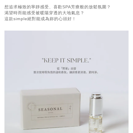
想追求極致的寧靜感受、喜歡SPA芳療般的放鬆氛圍？
渴望時而能感受被暖陽穿透的大地氣息？
這款simple絕對能成為妳的心頭好！