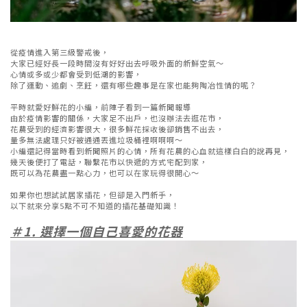
從疫情進入第三級警戒後，
大家已經好長一段時間沒有好好出去呼吸外面的新鮮空氣～
心情或多或少都會受到低潮的影響，
除了運動、追劇、烹飪，還有哪些趣事是在家也能夠陶冶性情的呢？
平時就愛好鮮花的小編，前陣子看到一篇新聞報導
由於疫情影響的關係，大家足不出戶，也沒辦法去逛花市，
花農受到的經濟影響很大，很多鮮花採收後卻銷售不出去，
量多無法處理只好被通通丟進垃圾桶裡啊啊啊～
小編還記得當時看到新聞照片的心情，所有花農的心血就這樣白白的說再見，
幾天後便打了電話，聯繫花市以快遞的方式宅配到家，
既可以為花農盡一點心力，也可以在家玩得很開心～
如果你也想試試居家插花，但卻是入門新手，
以下就來分享5點不可不知道的插花基礎知識！
＃1. 選擇一個自己喜愛的花器