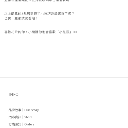
以上簡單的5點居家插花小技巧妳學起來了嗎？
也快一起來試試看吧！
喜歡花朵的你，小編猜你也會喜歡「小花瓶」👇🏻
INFO
品牌故事｜Our Story
門市資訊｜Store
訂購須知｜Orders