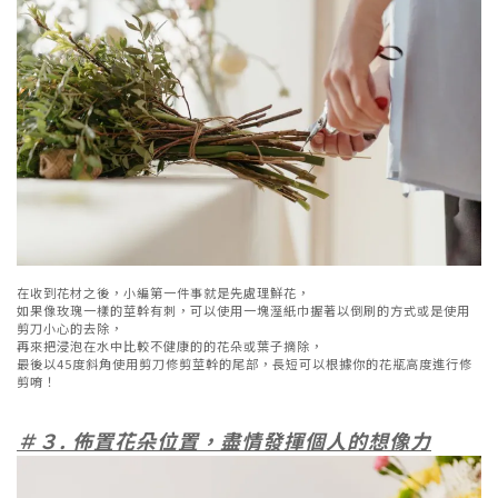
在收到花材之後，小編第一件事就是先處理鮮花，
如果像玫瑰一樣的莖幹有刺，可以使用一塊溼紙巾握著以倒刷的方式或是使用
剪刀小心的去除，
再來把浸泡在水中比較不健康的的花朵或葉子摘除，
最後以45度斜角使用剪刀修剪莖幹的尾部，長短可以根據你的花瓶高度進行修
剪唷！
＃３. 佈置花朵位置，盡情發揮個人的想像力