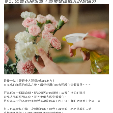
＃5. 佈置花朵位置，盡情發揮個人的想像力
最後一點！是最多人習慣忽略的地方！
在完成你滿意的成品之後，請好好用心的去呵護它這個寶貝～～～
鮮花都有一個壽命期，所以儘可能的讓鮮花放置在陰涼的環境，
避免太陽直照到花朵，每天也都去觀察看看它，
檢查花器中的水是否有漂浮著凋謝的葉子和花朵，有的話請將它們取出來！
每天也盡量幫它換一次新鮮的水，隔幾天再修剪一點點莖幹的末端，
這樣才能後讓花朵更好吸收到水份和營養唷！