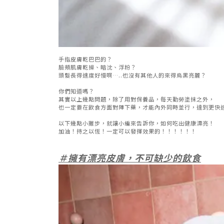
手指皮膚乾巴巴的？
臉頰肌膚乾操、暗沈、浮粉？
頭髮長得速度好慢啊…..也沒有其他人的來得烏黑亮麗？
你們知道嗎？
其實以上幾點問題，除了用對保養品，每天勤勞塗抹之外，
也一定要在飲食方面對陣下藥，才能內外同時並行，達到更快
以下幾點小撇步，就讓小編來告訴你，如何吃出健康漂亮！
加油！持之以恆！一定可以發揮效果的！！！！！！
＃擁有漂亮皮膚，不可缺少的飲食