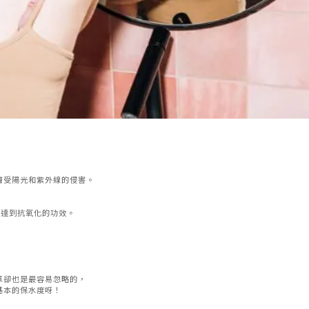
。
膚受陽光和紫外線的侵害。
效達到抗氧化的功效。
單卻也是最容易忽略的，
膚基本的保水度呀！