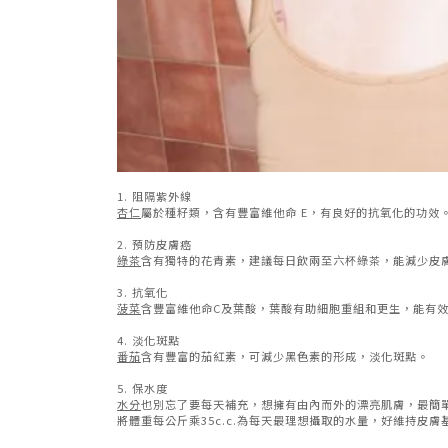
1. 阻隔紫外線
杏仁
屬於種籽類，含有豐富維他命 E，有良好的抗氧化的功效
2. 預防皮膚癌
綠茶
含有獨特的花青素，建議每日飲兩至六杯綠茶，能減少皮
3. 抗氧化
菠菜
含豐富維他命C及葉酸，葉酸有助細胞重組和更生，能有
4. 淡化斑點
番茄
含有豐富的茄紅素，可減少黑色素的形成，淡化斑點。
5. 保水度
水分
也別忘了要每天補充，想擁有由內而外的漂亮肌膚，最簡
將體重每公斤乘35c.c.為每天最理想攝取的水量，好維持皮