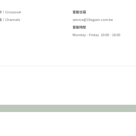
｜Crossover
客服信箱
｜Channels
service@19again.com.tw
客服時間
Monday - Friday 10:00 - 18:00