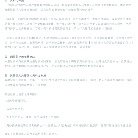
三、資料之保護
◦
只由經過授權的人員才能接觸您的個人資料，如因業務需要有必要委託其他單位提供服務時，本網站亦
會嚴格要求其遵守保密義務，並且採取必要檢查程序以確定其將確實遵守。
◦
請留意，手機號碼是關聯您會員身分的核心認證資訊，若您手機遺失、更換手機號碼、或有變更手機號
碼所有權名義時，請務必與19again聯繫，進一步完成必要的個人資訊變更，以確保您的個人資料、交易
資料的安全性與機密性；若您未提出前述資訊變更需求，須自行負擔可能發生的一切損害。
◦
依個人資料保護法第3條規定，您就您的個人資料享有查詢或請求閱覽、請求製給複製本、請求補充或更
正、請求停止蒐集、處理或利用、請求刪除之權利。您可書面郵寄至【106台北市大安區忠孝東路四段112
號7樓之6】方式行使上開權利，本公司將於收悉您的請求後，儘速處理。
四、網站對外的相關連結
本網站的網頁提供其他網站的網路連結，您也可經由本網站所提供的連結，點選進入其他網站。但該連結
網站不適用本網站的隱私權保護政策，您必須參考該連結網站中的隱私權保護政策。
五、與第三人共用個人資料之政策
本網站絕不會提供、交換、出租或出售任何您的個人資料給其他個人、團體、私人企業或公務機關，但有
法律依據或合約義務者，不在此限。
前項但書之情形包括不限於：
◦
經由您書面同意。
◦
法律明文規定。
◦
為免除您生命、身體、自由或財產上之危險。
◦
與公務機關或學術研究機構合作，基於公共利益為統計或學術研究而有必要，且資料經過提供者處理或
蒐集著依其揭露方式無從識別特定之當事人。