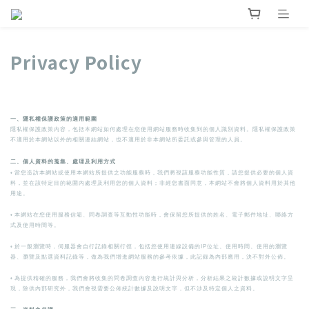
Privacy Policy
一、隱私權保護政策的適用範圍
隱私權保護政策內容，包括本網站如何處理在您使用網站服務時收集到的個人識別資料。隱私權保護政策
不適用於本網站以外的相關連結網站，也不適用於非本網站所委託或參與管理的人員。
二、個人資料的蒐集、處理及利用方式
◦
當您造訪本網站或使用本網站所提供之功能服務時，我們將視該服務功能性質，請您提供必要的個人資
料，並在該特定目的範圍內處理及利用您的個人資料；非經您書面同意，本網站不會將個人資料用於其他
用途。
◦
本網站在您使用服務信箱、問卷調查等互動性功能時，會保留您所提供的姓名、電子郵件地址、聯絡方
式及使用時間等。
◦
於一般瀏覽時，伺服器會自行記錄相關行徑，包括您使用連線設備的IP位址、使用時間、使用的瀏覽
器、瀏覽及點選資料記錄等，做為我們增進網站服務的參考依據，此記錄為內部應用，決不對外公佈。
◦
為提供精確的服務，我們會將收集的問卷調查內容進行統計與分析，分析結果之統計數據或說明文字呈
現，除供內部研究外，我們會視需要公佈統計數據及說明文字，但不涉及特定個人之資料。