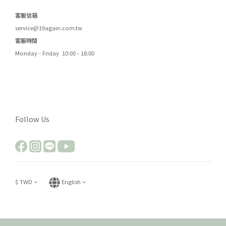
客服信箱
service@19again.com.tw
客服時間
Monday - Friday 10:00 - 18:00
Follow Us
$
TWD
English