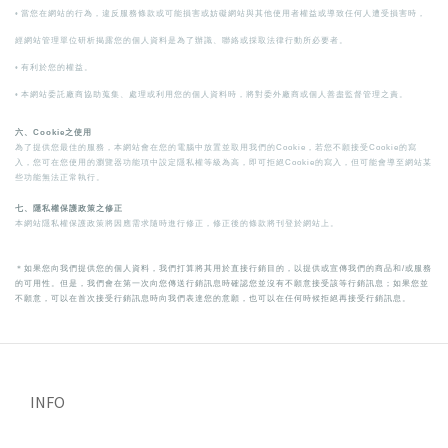
◦
當您在網站的行為，違反服務條款或可能損害或妨礙網站與其他使用者權益或導致任何人遭受損害時，
經網站管理單位研析揭露您的個人資料是為了辦識、聯絡或採取法律行動所必要者。
◦
有利於您的權益。
◦
本網站委託廠商協助蒐集、處理或利用您的個人資料時，將對委外廠商或個人善盡監督管理之責。
六、Cookie之使用
為了提供您最佳的服務，本網站會在您的電腦中放置並取用我們的Cookie，若您不願接受Cookie的寫
入，您可在您使用的瀏覽器功能項中設定隱私權等級為高，即可拒絕Cookie的寫入，但可能會導至網站某
些功能無法正常執行。
七、隱私權保護政策之修正
本網站隱私權保護政策將因應需求隨時進行修正，修正後的條款將刊登於網站上。
＊如果您向我們提供您的個人資料，我們打算將其用於直接行銷目的，以提供或宣傳我們的商品和/或服務
的可用性。但是，我們會在第一次向您傳送行銷訊息時確認您並沒有不願意接受該等行銷訊息；如果您並
不願意，可以在首次接受行銷訊息時向我們表達您的意願，也可以在任何時候拒絕再接受行銷訊息。
INFO