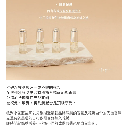
打破以往指緣油一成不變的框架
花漾修護極萃結合有機植萃精華油與香氛
並添加法國進口天然花瓣
從視覺、嗅覺，再到觸覺皆是頂級享受。
收到小花瓶後可以分別感受最初品牌調製的香氛及花瓣自帶的天然香氣
更重要的是還能自行依照喜好加入花瓣
隨時間紀錄並感受小花瓶不同熟成階段帶來的自然變化。