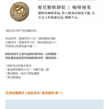
(組合內口味不含低糖抹茶)
常溫保存：建議保存4-5天（請放置陰涼處）
冷藏保存：建議保存10天（取出後回溫1hr）
可回烤口味更有層次喔！！
餅乾為純手工製作且無防腐添加，比較脆弱，
因此運送過程若有裝飾餅乾碎裂，盡請見諒。
* 餅乾為出貨當天製作
* 最佳賞味期為4-5天，冷藏可達一週
* 期效關係，海外不開放購買
* 限宅配運送
花漾修護極萃 ( 琥珀海洋/ 香草甜橙 擇一）