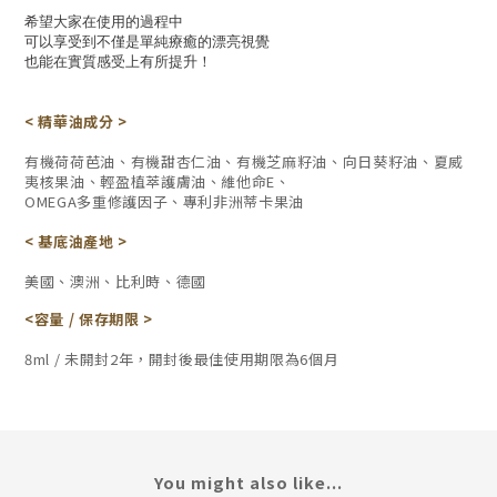
希望大家在使用的過程中
可以享受到不僅是單純療癒的漂亮視覺
也能在實質感受上有所提升！
< 精華油成分 >
有機荷荷芭油、有機甜杏仁油、有機芝麻籽油、向日葵籽油、夏威
夷核果油、輕盈植萃護膚油、維他命E、
OMEGA多重修護因子、專利非洲蒂卡果油
< 基底油產地 >
美國、澳洲、比利時、德國
<容量 /
保存期限
>
8ml /
未開封2年，開封後最佳使用期限為6個月
You might also like...