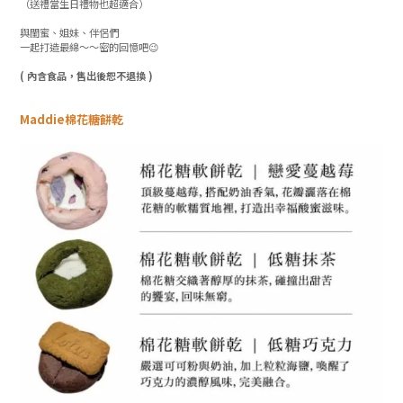
（送禮當生日禮物也超適合）
與閨蜜、姐妹、伴侶們
一起打造最綿～～密的回憶吧😉
( 內含食品，售出後恕不退換 )
Maddie棉花糖餅乾