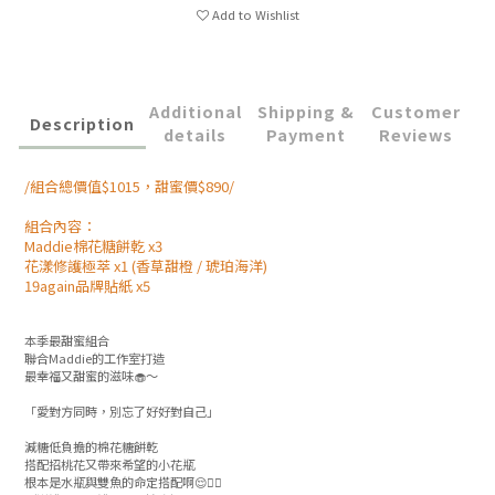
Add to Wishlist
Additional
Shipping &
Customer
Description
details
Payment
Reviews
/組合總價值$1015，甜蜜價$890/
組合內容：
Maddie棉花糖餅乾 x3
花漾修護極萃 x1 (香草甜橙 / 琥珀海洋)
19again品牌貼紙 x5
本季最甜蜜組合
聯合Maddie的工作室打造
最幸福又甜蜜的滋味🧁～
「愛對方同時，別忘了好好對自己」
減糖低負擔的棉花糖餅乾
搭配招桃花又帶來希望的小花瓶
根本是水瓶與雙魚的命定搭配啊😌👌🏻