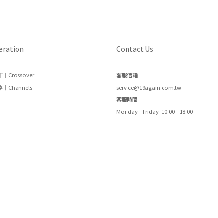
eration
Contact Us
｜Crossover
客服信箱
｜Channels
service@19again.com.tw
客服時間
Monday - Friday 10:00 - 18:00