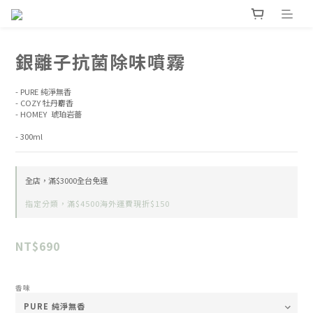
銀離子抗菌除味噴霧
- PURE 純淨無香
- COZY 牡丹麝香
- HOMEY  琥珀岩薔
- 300ml
全店，滿$3000全台免運
指定分類，滿$4500海外運費現折$150
NT$690
香味