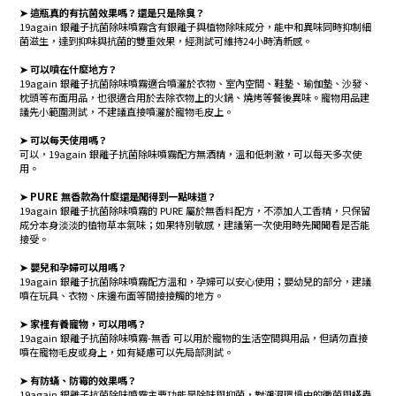
➤ 這瓶真的有抗菌效果嗎？還是只是除臭？
19again 銀離子抗菌除味噴霧含有銀離子與植物除味成分，能中和異味同時抑制細
菌滋生，達到抑味與抗菌的雙重效果，經測試可維持24小時清新感。
➤ 可以噴在什麼地方？
19again 銀離子抗菌除味噴霧適合噴灑於衣物、室內空間、鞋墊、瑜伽墊、沙發、
枕頭等布面用品，也很適合用於去除衣物上的火鍋、燒烤等餐後異味。寵物用品建
議先小範圍測試，不建議直接噴灑於寵物毛皮上。
➤ 可以每天使用嗎？
可以，19again 銀離子抗菌除味噴霧配方無酒精，溫和低刺激，可以每天多次使
用。
➤ PURE 無香款為什麼還是聞得到一點味道？
19again 銀離子抗菌除味噴霧的 PURE 屬於無香料配方，不添加人工香精，只保留
成分本身淡淡的植物草本氣味；如果特別敏感，建議第一次使用時先聞聞看是否能
接受。
➤ 嬰兒和孕婦可以用嗎？
19again 銀離子抗菌除味噴霧配方溫和，孕婦可以安心使用；嬰幼兒的部分，建議
噴在玩具、衣物、床邊布面等間接接觸的地方。
➤ 家裡有養寵物，可以用嗎？
19again 銀離子抗菌除味噴霧-無香 可以用於寵物的生活空間與用品，但請勿直接
噴在寵物毛皮或身上，如有疑慮可以先局部測試。
➤ 有防蟎、防霉的效果嗎？
19again 銀離子抗菌除味噴霧主要功能是除味與抑菌，對潮濕環境中的黴菌與蟎蟲