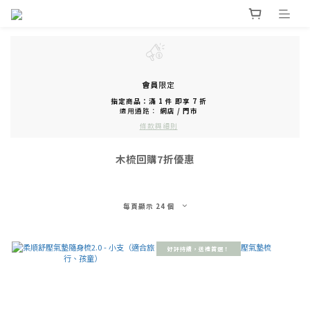
會員
限定
指定商品：滿 1 件 即享 7 折
適用通路：
網店
/
門市
條款與細則
木梳回購7折優惠
每頁顯示 24 個
好評持續，送禮首選！