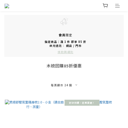
會員
限定
指定商品：滿 1 件 即享 85 折
適用通路：
網店
/
門市
條款與細則
木梳回購85折優惠
每頁顯示 24 個
好評持續，送禮首選！