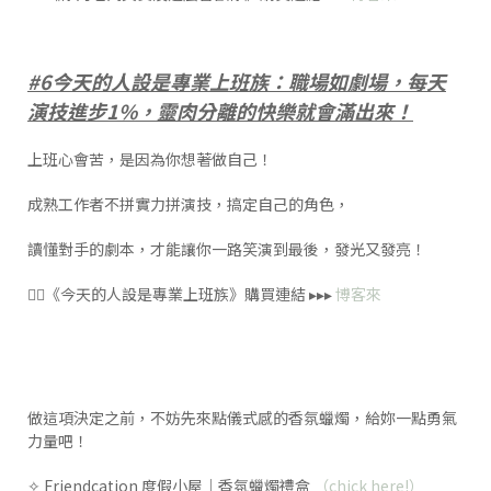
#6今天的人設是專業上班族：職場如劇場，每天
演技進步1%，靈肉分離的快樂就會滿出來！
上班心會苦，是因為你想著做自己！
成熟工作者不拼實力拼演技，搞定自己的角色，
讀懂對手的劇本，才能讓你一路笑演到最後，發光又發亮！
👉🏻《今天的人設是專業上班族》購買連結 ▸▸▸
博客來
做這項決定之前，不妨先來點儀式感的香氛蠟燭，給妳一點勇氣
力量吧！
✧ Friendcation 度假小屋｜香氛蠟燭禮盒
（chick here!）