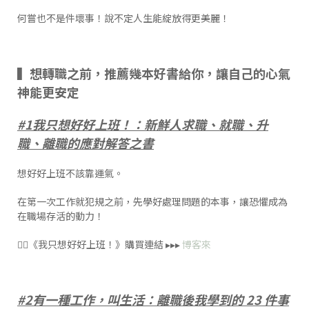
何嘗也不是件壞事！說不定人生能綻放得更美麗！
▍想轉職之前，推薦幾本好書給你，讓自己的心氣
神能更安定
#1我只想好好上班！：新鮮人求職、就職、升
職、離職的應對解答之書
想好好上班不該靠運氣。
在第一次工作就犯規之前，先學好處理問題的本事，讓恐懼成為
在職場存活的動力！
👉🏻《我只想好好上班！》購買連結 ▸▸▸
博客來
#2有一種工作，叫生活：離職後我學到的 23 件事