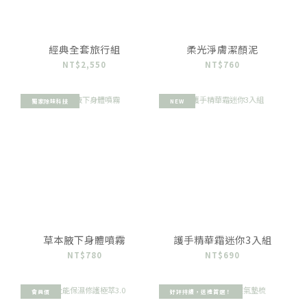
經典全套旅行組
柔光淨膚潔顏泥
NT$2,550
NT$760
獨家除味科技
NEW
草本腋下身體噴霧
護手精華霜迷你3入組
NT$780
NT$690
會員價
好評持續，送禮首選！