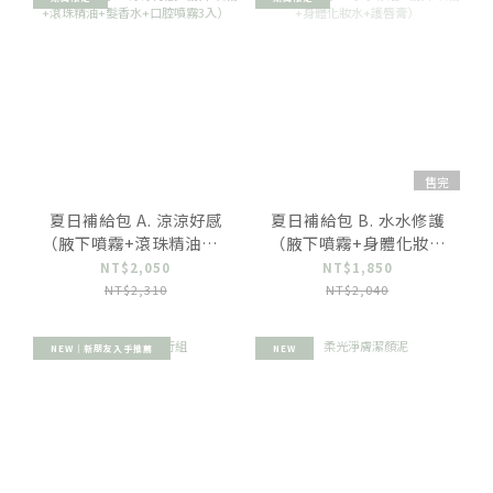
售完
夏日補給包 A. 涼涼好感
夏日補給包 B. 水水修護
（腋下噴霧+滾珠精油+髮
（腋下噴霧+身體化妝水
香水+口腔噴霧3入）
+護唇膏）
NT$2,050
NT$1,850
NT$2,310
NT$2,040
NEW｜新朋友入手推薦
NEW