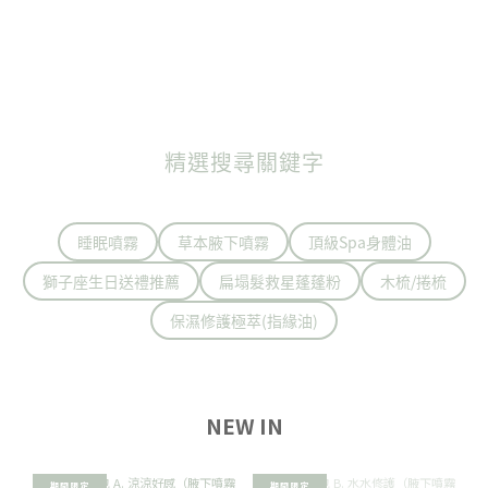
精選搜尋關鍵字
睡眠噴霧
草本腋下噴霧
頂級Spa身體油
獅子座生日送禮推薦
扁塌髮救星蓬蓬粉
木梳/捲梳
保濕修護極萃(指緣油)
NEW IN
期間限定
期間限定