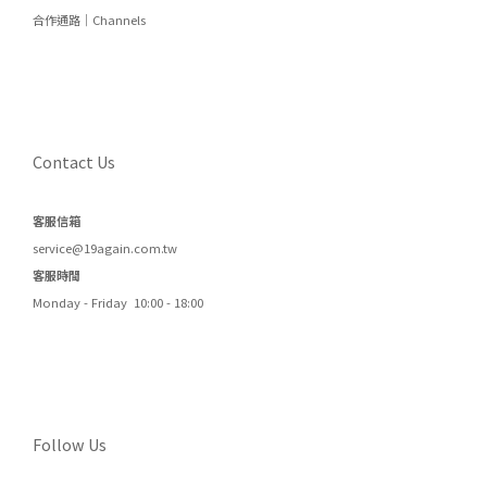
合作通路｜Channels
Contact Us
客服信箱
service@19again.com.tw
客服時間
Monday - Friday 10:00 - 18:00
Follow Us