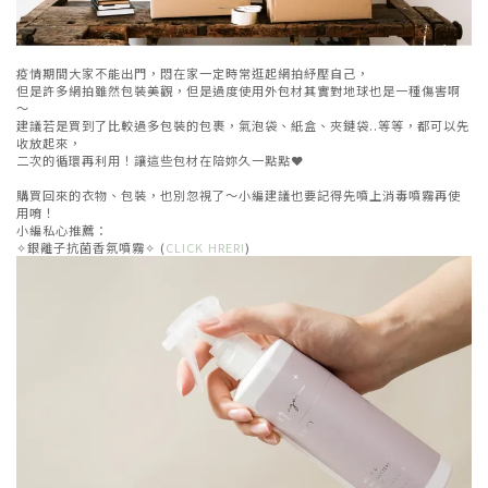
疫情期間大家不能出門，悶在家一定時常逛起網拍紓壓自己，
但是許多網拍雖然包裝美觀，但是過度使用外包材其實對地球也是一種傷害啊
～
建議若是買到了比較過多包裝的包裹，氣泡袋、紙盒、夾鏈袋..等等，都可以先
收放起來，
二次的循環再利用！讓這些包材在陪妳久一點點❤️
購買回來的衣物、包裝，也別忽視了～小編建議也要記得先噴上消毒噴霧再使
用唷！
小編私心推薦：
✧銀離子抗菌香氛噴霧✧ (
CLICK HRER!
)