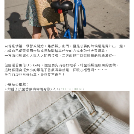
自從疫情第三級警戒開始，雖然鮮少出門，但是必要的時候還是得外出一趟，
小編自己都習慣用走路或是騎腳踏車代步的方式來取代大眾運輸，
一方面相對減少人與人之間的接觸，二方面也可以鍛鍊體能節能減碳～
但建議若租借Ｕbike時，還是要先消毒好把手、椅墊接觸過肌膚的面積，
這時候隨身瓶大小的銀離子香氛噴霧就是一個暖心福音啊～～～～
放在口袋非常好抽拿，天然又不傷手！
小編私心推薦：
✧銀離子抗菌香氛噴霧隨身瓶2入✧(
CLICK HRER!
)