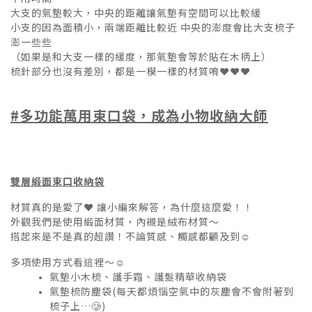
大支的氣墊較大，中央的距離讓氣墊有空間可以比較緩
小支的因為面積小，兩端距離比較近 中央的澎度會比大支梳子
澎一些些
（如果是和大支一樣的緩度，那氣墊會等於貼在木柄上）
梳針部分也沒有差別，都是一模一樣的材質唷❤️❤️❤️
#多功能萬用束口袋，成為小物收納大師
雙層緞面束口收納袋
材質真的是愛了❤️ 讓小編來解答，為什麼這麼愛！！
外觀我們是使用緞面材質，內襯是絨布材質～
搭起來是不是真的超讚！不論質感、觸感都顧及到☺️
多項使用方式看這裡～☺️
氣墊小木梳、護手霜、護髮精華收納袋
氣墊梳防塵袋(每天都煩惱空氣中的灰塵會不會附著到
梳子上…🥲)