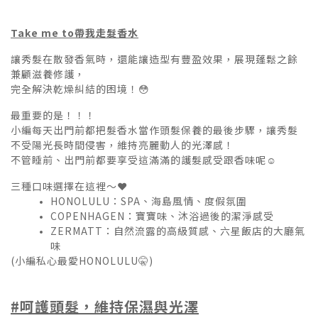
Take me to帶我走髮香水
讓秀髮在散發香氣時，還能讓造型有豐盈效果，展現蓬鬆之餘
兼顧滋養修護，
完全解決乾燥糾結的困境！😳
最重要的是！！！
小編每天出門前都把髮香水當作頭髮保養的最後步驟，讓秀髮
不受陽光長時間侵害，維持亮麗動人的光澤感！
不管睡前、出門前都要享受這滿滿的護髮感受跟香味呢☺️
三種口味選擇在這裡～❤️
HONOLULU：SPA、海島風情、度假氛圍
COPENHAGEN：寶寶味、沐浴過後的潔淨感受
ZERMATT：自然流露的高級質感、六星飯店的大廳氣
味
(小編私心最愛HONOLULU🤫)
#呵護頭髮，維持保濕與光澤