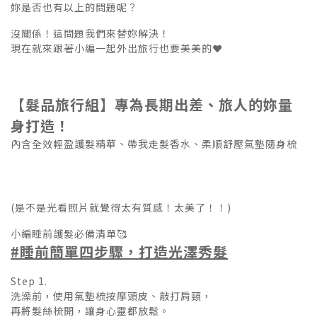
妳是否也有以上的問題呢？
沒關係！這問題我們來替妳解決！
現在就來跟著小編一起外出旅行也要美美的❤️
【髮品旅行組】專為長期出差、旅人的妳量
身打造！
內含全效輕盈護髮精華、帶我走髮香水、柔順舒壓氣墊隨身梳
(是不是光看照片就覺得太有質感！太美了！！)
小編睡前護髮必備清單🥰
#睡前簡單四步驟，打造光澤秀髮
Step 1.
洗澡前，使用氣墊梳按摩頭皮、敲打肩頸，
再將髮絲梳開，讓身心靈都放鬆。