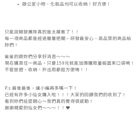
辦公室小物、化妝品均可以收納！好方便！
只能說開發團隊真的是太厲害了！！
每一項商品都是經過層層把關，研發最安心、高品質的商品給
妳們！
偷偷的跟妳們分享好消息～～～
現在購買任一商品，只要159元就能加價購限量緞面束口袋唷！
不管旅遊、收納、外出用都超方便唷！！
P.s 最後最後，讓小編再多嘴一下！
已經有許多小仙女購入啦！！！大家的回饋我們的收到了！
看到妳們這麼開心～我們真的覺得很感動！
謝謝親愛的仙女們～～～！！❤️