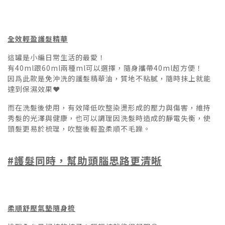
全效輕盈護髮精華
這罐是小編日常生活的最愛！
有40ml跟60ml兩種ml可以選擇，隨身攜帶40ml超方便！
因爲此款是免沖洗的護髮精華油，質地不粘膩，隨時抹上就能
達到保濕效果❤️
而在洗髮後使用，有效降低吹整染燙形成的壓力與傷害，維持
秀髮的光澤與健康，也可以調理因洗髮時造成的靜電失衡，使
頭髮更易於梳理，吹整後輕盈柔順不毛躁。
#護髮同時，幫助頭腦思路更清晰
柔順舒壓氣墊隨身梳