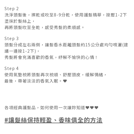
Step 2
洗淨頭髮後，擦乾或吹至8-9分乾，使用護髮精華，按壓1-2下
塗抹於髮絲上，
再將頭髮吹至全乾，感受秀髮的柔順感。
Step 3
頭髮分成左右兩側，讓髮香水距離頭髮約15公分處均勻噴灑(建
議一邊按1-2下)，
秀髮將會充滿喜歡的香氣，紓解不愉快的心情！
Step 4
使用氣墊梳將頭髮再次梳順、舒壓頭皮，緩解情緒，
最後，帶著淡淡的香氣入眠。❤️
各項經典護髮品，如何使用一次讓妳知道❤️
❤️❤️
#
讓髮絲保持輕盈、香味俱全的方法