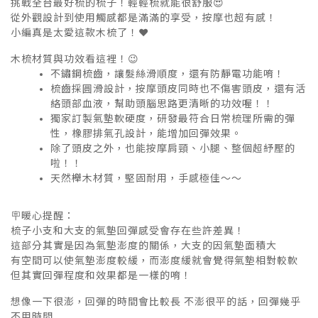
挑戰全台最好梳的梳子！輕輕梳就能很舒服😍
從外觀設計到使用觸感都是滿滿的享受，按摩也超有感！
小編真是太愛這款木梳了！❤️
木梳材質與功效看這裡！😉
不鏽鋼梳齒，讓髮絲滑順度，還有防靜電功能唷！
梳齒採圓滑設計，按摩頭皮同時也不傷害頭皮，還有活
絡頭部血液，幫助頭腦思路更清晰的功效喔！！
獨家訂製氣墊軟硬度，研發最符合日常梳理所需的彈
性，橡膠排氣孔設計，能增加回彈效果。
除了頭皮之外，也能按摩肩頸、小腿、整個超紓壓的
啦！！
天然櫸木材質，堅固耐用，手感極佳～～
🪧暖心提醒：
梳子小支和大支的氣墊回彈感受會存在些許差異！
這部分其實是因為氣墊澎度的關係，大支的因氣墊面積大
有空間可以使氣墊澎度較緩，而澎度緩就會覺得氣墊相對較軟
但其實回彈程度和效果都是一樣的唷！
想像一下很澎，回彈的時間會比較長 不澎很平的話，回彈幾乎
不用時間