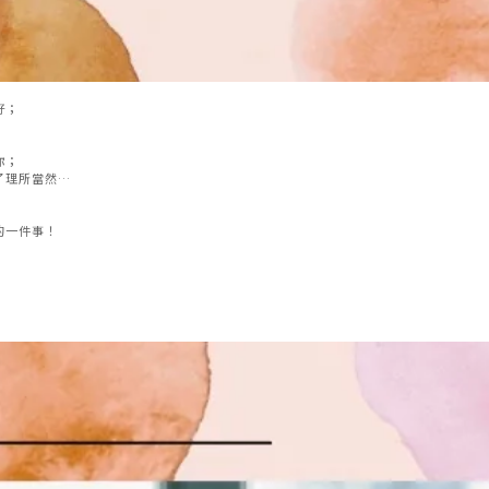
好；
你；
了理所當然…
的一件事！