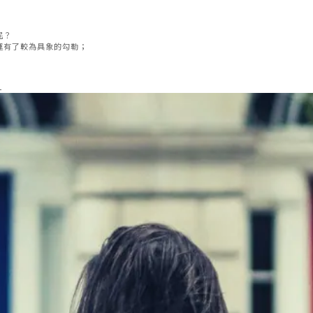
呢？
運有了較為具象的勾勒；
。