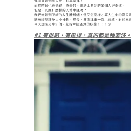
偶爾會聽到有人說，你真幸運。
而有時候也會覺得，身邊的、網路上看到的某個人好幸運。
但是，到底什麼樣的人算幸運呢？
我們常聽到所謂的
人生勝利組
，但又怎麼樣才算人生中的贏家
隨著經歷許多大小挫折、成長，漸漸理出一點小頭緒，對於幸
今天想來分享5 個，覺得幸運滿滿的狀態！！！😚
#1
有退路、有選擇，真的都是種奢侈