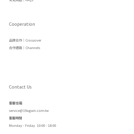
Cooperation
品牌合作｜Crossover
合作通路｜Channels
Contact Us
客服信箱
service@19again.com.tw
客服時間
Monday - Friday 10:00 - 18:00