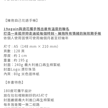
【擁抱自己花語手帳】
19again與
浪花攜手推出最有溫度的聯名
打造一本能伴妳走過給每個時刻、擁抱所有情緒的無效期手帳
依個人使用習慣可使用幾個月甚至好幾年
尺寸 : A5（148 mm × 210 mm）
頁數 : 128 頁
厚度 : 約 1 cm
重量 : 約 195 g
封面：240g 義大利進口再生棉絮紙
封面Logo:燙珍珠箔
內頁 : 80g 米色道林紙
【本書特色】
180度可攤平設計
放在包包裡剛剛好的A5尺寸
封面嚴選義大利進口再生棉絮紙
每本皆是獨一無二紋路