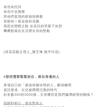
有些烏托邦
有些不切實際
而他們是我的慰藉與療癒
若能有一座這樣的花園
我想在閒暇之餘 在花兒的羽翼下休憩
療癒
慰藉在生活裡生存的堅毅
(浪花花藝主理人_陳艾琳 親手印花)
#那些需要緊緊抓住，留在身邊的人
來場自己的「最值得被珍惜的人」斷捨離吧
資訊發達、社交媒體體氾濫的時代
值得
好友數300到3000個，又有哪些是我們
經營的關係？
回歸到初心，抓住對的人