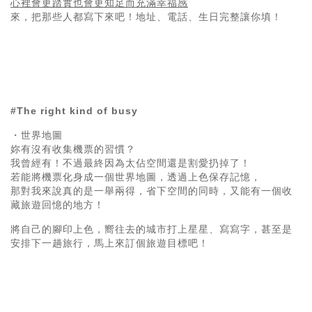
心裡會更踏實也會更知足而充滿幸福感
來，把那些人都寫下來吧！地址、電話、生日完整讓你填！
#The right kind of busy
・世界地圖
妳有沒有收集機票的習慣？
我曾經有！不過最終因為太佔空間還是割愛扔掉了！
若能將機票化身成一個世界地圖，透過上色保存記憶，
那對我來說真的是一舉兩得，省下空間的同時，又能有一個收
藏旅遊回憶的地方！
將自己的腳印上色，嚮往去的城市打上星星、寫寫字，甚至是
安排下一趟旅行，
馬上來訂個旅遊目標吧！