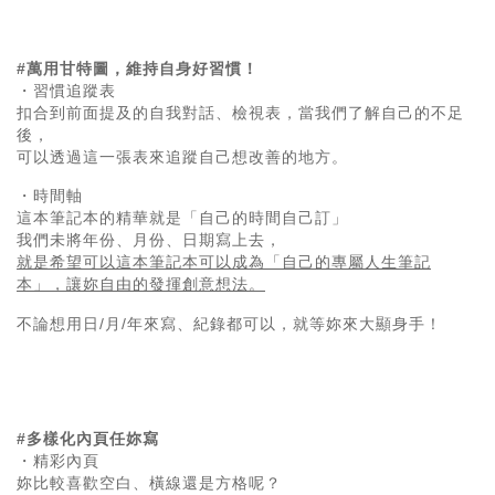
#萬用甘特圖，維持自身好習慣！
・習慣追蹤表
扣合到前面提及的自我對話、檢視表，
當我們了解自己的不足
後，
可以透過這一張表來追蹤自己想改善的地方。
・時間軸
這本筆記本的精華就是「自己的時間自己訂」
我們未將年份、月份、日期寫上去，
就是希望可以這本筆記本可以成為「自己的專屬人生筆記
本」，
讓妳自由的發揮創意想法。
不論想用日/月/年來寫、紀錄都可以，就等妳來大顯身手！
#多樣化內頁任妳寫
・精彩內頁
妳比較喜歡空白、橫線還是方格呢？