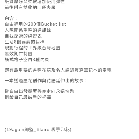
紙質厚磅又柔軟增加使用彈性
前後附有雙收納口袋夾層
內含：
自由運用的200個Bucket list
人際關係重整的通訊錄
自我探索的練習表
生活8個要素的目標
規劃行程的世界級台灣地圖
無效期甘特圖
橫式格子空白3種內頁
還有最重要的各種花語及名人語錄貫穿筆記本的靈魂
一本透過壓花創作與花語延伸出的故事：
從自由出發攜著善良走向永遠快樂
捎給自己最誠摯的祝福
(19again總監_Blaire 親手印花)