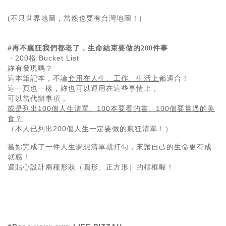
(不只世界地圖，當然也要有台灣地圖！)
#
再不瘋狂我們都老了，生命結束要做的200件事
・200格 Bucket List
妳有發現嗎？
這本筆記本，不論
套用在人生、工作、生活上
都適合！
這一頁也一樣，妳也可以運用在這些事情上，
可以當代辦事項，
或是列出100個人生清單、100本要看的書、100個要嘗過的美
食？
（本人已列出200個人生一定要做的瘋狂清單！）
當妳完成了一件人生夢想清單就打勾，來讓自己的生命更有成
就感！
還貼心設計兩種形狀（圓形、正方形）的框框喔！