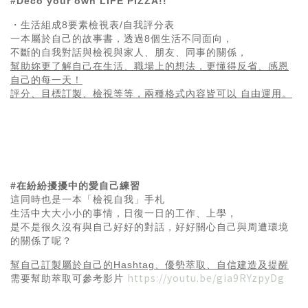
#Deco your own LIFE PIZZA!!
・生活組成8要素檢視表/自我評分表
一本屬於自己的故事書，
透過8個生活不同面向，
不斷的自我對話與檢視與家人、朋友、同事的關係，
幫助妳更了解自己在生活、職場上的想法，更懂得反省、感恩
自己的每一天！
評分、目標訂製、檢視等等，兩種格式內容皆可以 自由運用。
#在紛紛擾擾中的愛自己練習
這同時也是一本「檢視自我」手札
生活中大大小小的事情，日復一日的工作、上學，
是不是很久沒有與自己好好的對話，好好關心自己與周遭環境
的關係了呢？
幫自己訂製屬於自己的Hashtag、優勢萃取、自信建造及提醒
https://youtu.be/gia9RYzpyDg
需要幫助萃取可參考影片