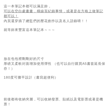
這一本筆記本都可以滿足妳，
可以在空白處畫畫，橫線頁紀錄事情，或著是在方格上做筆記
都可以！
內頁還穿插了總監們的壓花創作以及名人語錄唷！！
就等妳來豐富這本筆記本～～～
放在包包裡剛剛好的尺寸
厚磅又柔軟封面增加使用彈性 （也可以自行購買A5書套延長保
存！）
180度可攤平設計（書寫超便利）
前後都有收納夾層，可以收納發票、貼紙以及電影票或著是機
票！