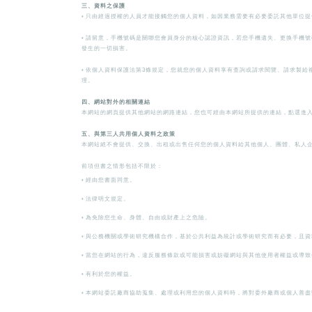
三、資料之保護
◦
只由經過授權的人員才能接觸您的個人資料，如因業務需要有必要委託其他單位提
◦
請留意，手機號碼是關聯您會員身分的核心認證資訊，若您手機遺失、更換手機號碼
發生的一切損害。
◦
依個人資料保護法第3條規定，您就您的個人資料享有查詢或請求閱覽、請求製給複
理。
四、網站對外的相關連結
本網站的網頁提供其他網站的網路連結，您也可經由本網站所提供的連結，點選進
五、與第三人共用個人資料之政策
本網站絕不會提供、交換、出租或出售任何您的個人資料給其他個人、團體、私人
前項但書之情形包括不限於：
◦
經由您書面同意。
◦
法律明文規定。
◦
為免除您生命、身體、自由或財產上之危險。
◦
與公務機關或學術研究機構合作，基於公共利益為統計或學術研究而有必要，且資
◦
當您在網站的行為，違反服務條款或可能損害或妨礙網站與其他使用者權益或導致
◦
有利於您的權益。
◦
本網站委託廠商協助蒐集、處理或利用您的個人資料時，將對委外廠商或個人善盡