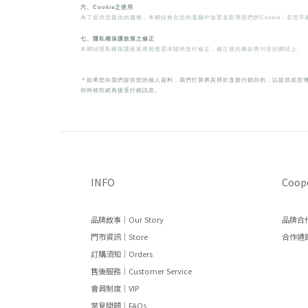
六、Cookie之使用
為了提供您最佳的服務，本網站會在您的電腦中放置並取用我們的Cookie，若您不
七、隱私權保護政策之修正
本網站隱私權保護政策將因應需求隨時進行修正，修正後的條款將刊登於網站上。
＊如果您向我們提供您的個人資料，我們打算將其用於直接行銷目的，以提供或宣
何時候拒絕再接受行銷訊息。
INFO
Coop
品牌故事｜Our Story
品牌合作
門市資訊｜Store
合作通路
訂購須知｜Orders
售後服務｜Customer Service
會員制度｜VIP
常見問題｜FAQs