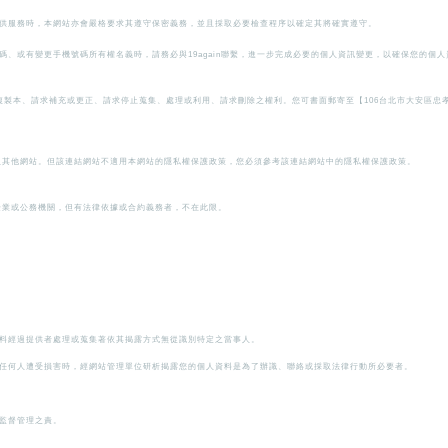
供服務時，本網站亦會嚴格要求其遵守保密義務，並且採取必要檢查程序以確定其將確實遵守。
、或有變更手機號碼所有權名義時，請務必與19again聯繫，進一步完成必要的個人資訊變更，以確保您的個
製本、請求補充或更正、請求停止蒐集、處理或利用、請求刪除之權利。您可書面郵寄至【106台北市大安區忠孝
入其他網站。但該連結網站不適用本網站的隱私權保護政策，您必須參考該連結網站中的隱私權保護政策。
企業或公務機關，但有法律依據或合約義務者，不在此限。
料經過提供者處理或蒐集著依其揭露方式無從識別特定之當事人。
任何人遭受損害時，經網站管理單位研析揭露您的個人資料是為了辦識、聯絡或採取法律行動所必要者。
監督管理之責。