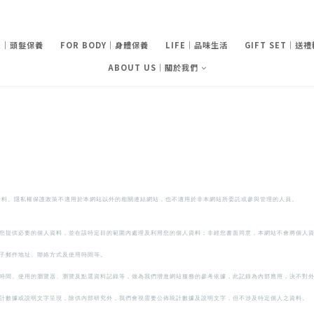
IR｜頭髮保養
FOR BODY｜身體保養
LIFE｜品味生活
GIFT SET｜送
ABOUT US｜關於我們
資料。隱私權保護政策不適用於本網站以外的相關連結網站，也不適用於非本網站所委託或參與管理的人員。
您提供必要的個人資料，並在該特定目的範圍內處理及利用您的個人資料；非經您書面同意，本網站不會將個人
子郵件地址、聯絡方式及使用時間等。
用時間、使用的瀏覽器、瀏覽及點選資料記錄等，做為我們增進網站服務的參考依據，此記錄為內部應用，決不對
計數據或說明文字呈現，除供內部研究外，我們會視需要公佈統計數據及說明文字，但不涉及特定個人之資料。