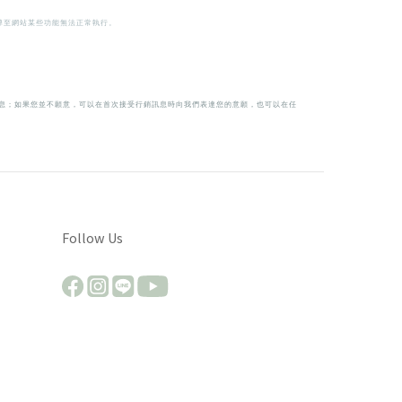
會導至網站某些功能無法正常執行。
息；如果您並不願意，可以在首次接受行銷訊息時向我們表達您的意願，也可以在任
Follow Us