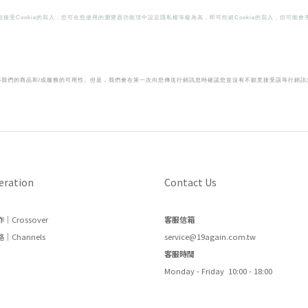
願接受Cookie的寫入，您可在您使用的瀏覽器功能項中設定隱私權等級為高，即可拒絕Cookie的寫入，但可能
傳我們的商品和/或服務的可用性。但是，我們會在第一次向您傳送行銷訊息時確認您並沒有不願意接受該等行銷訊
eration
Contact Us
｜Crossover
客服信箱
｜Channels
service@19again.com.tw
客服時間
Monday - Friday 10:00 - 18:00