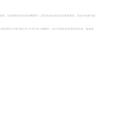
人資料、交易資料的安全性與機密性；若您未提出前述資訊變更需求，須自行負擔可能
東路四段112號7樓之6】方式行使上開權利，本公司將於收悉您的請求後，儘速處