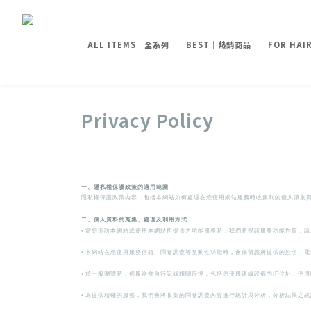
ALL ITEMS｜全系列
BEST｜熱銷商品
FOR HA
Privacy Policy
一、隱私權保護政策的適用範圍
隱私權保護政策內容，包括本網站如何處理在您使用網站服務時收集到的個人識別
二、個人資料的蒐集、處理及利用方式
◦
當您造訪本網站或使用本網站所提供之功能服務時，我們將視該服務功能性質，請
◦
本網站在您使用服務信箱、問卷調查等互動性功能時，會保留您所提供的姓名、電
◦
於一般瀏覽時，伺服器會自行記錄相關行徑，包括您使用連線設備的IP位址、使
◦
為提供精確的服務，我們會將收集的問卷調查內容進行統計與分析，分析結果之統