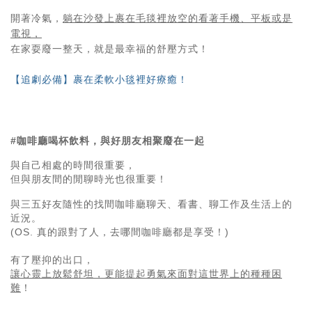
開著冷氣，
躺在沙發上裹在毛毯裡放空的看著手機、平板或是
電視，
在家耍廢一整天，就是最幸福的舒壓方式！
【追劇必備】裹在柔軟小毯裡好療癒！
#咖啡廳喝杯飲料，與好朋友相聚廢在一起
與自己相處的時間很重要，
閒聊
但與朋友間的
時光也很重要！
與三五好友隨性的找間咖啡廳聊天、看書、聊工作及生活上的
近況。
(OS. 真的跟對了人，去哪間咖啡廳都是享受！)
有了壓抑的出口，
讓心靈上放鬆舒坦，更能提起勇氣來面對這世界上的種種困
難
！