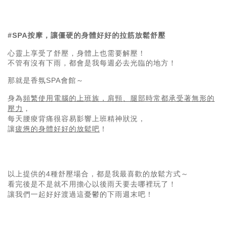
#SPA按摩，讓僵硬的身體好好的拉筋放鬆舒壓
心靈上享受了舒壓，身體上也需要解壓！
不管有沒有下雨，都會是我每週必去光臨的地方！
那就是香氛SPA會館～
身為
頻繁使用電腦的上班族，肩頸、腿部時常都承受著無形的
壓力
，
每天腰痠背痛很容易影響上班精神狀況，
讓
疲憊的身體好好的放鬆吧
！
以上提供的4種舒壓場合，都是我最喜歡的放鬆方式～
看完後是不是就不用擔心以後雨天要去哪裡玩了！
讓我們一起好好渡過這憂鬱的下雨週末吧！