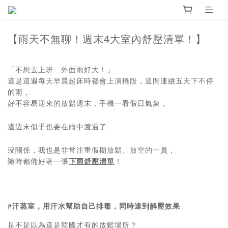
【雨天不無聊！週末4大室內
舒壓
清單！】
「不想去上班...外面雨好大！」
這是這週每天早晨起床時都會上演橋段，週間連續五天下不停
的雨，
好不容易迎來的放鬆週末，手機一看假日氣象，
這週末似乎也要在雨中渡過了...
沒關係，我也是非常注重假期放鬆、放空的一員，
隨時都備好著一張
下雨舒壓清單
！
#汗蒸室，用汗水幫助自己排毒，同時達到解壓效果
是不是以為這是韓國才有的放鬆場所？