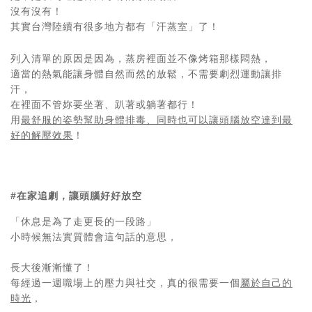
沒有沒有！
其實台灣陸續有很多地方都有「汗蒸室」了！
列入清單的原因是因為，蒸房裡面並不像烤箱那樣悶熱，
適當的熱氣能讓身體自然而然的放鬆，不需要劇烈運動讓排
汗，
在裡面不管妳要坐著、趴著或躺著都行！
用
最舒服的姿勢幫助身體排毒、同時也可以讓頭腦放空達到最
好的解壓效果
！
#在家追劇，讓頭腦好好放空
「休息是為了走更長的一段路」
小時候無法實質體會這句話的意思，
長大後漸漸懂了！
每經過一週職場上的壓力與社交，真的很需要一個
屬於自己的
時光
，