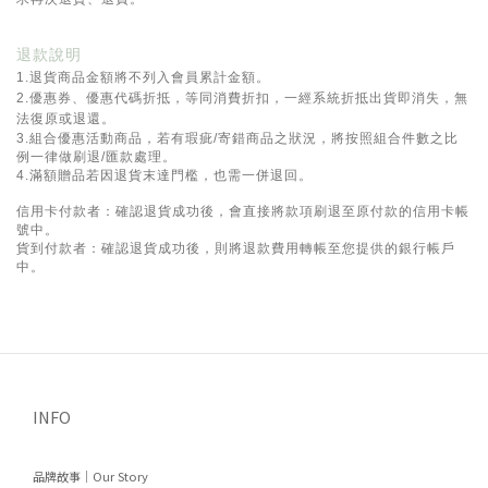
退款說明
1.退貨商品金額將不列入會員累計金額。
2.優惠券、優惠代碼折抵，等同消費折扣，一經系統折抵出貨即消失，無
法復原或退還。
3.組合優惠活動商品，若有瑕疵/寄錯商品之狀況，將按照組合件數之比
例一律做刷退/匯款處理。
4.滿額贈品若因退貨末達門檻，也需一併退回。
信用卡付款者：確認退貨成功後，會直接將款項刷退至原付款的信用卡帳
號中。
貨到付款者：確認退貨成功後，則將退款費用轉帳至您提供的銀行帳戶
中。
INFO
品牌故事｜Our Story