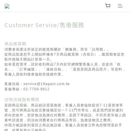
Customer Service/售後服務
商品鑑賞期
消費者保護法所規定的鑑賞期屬於「猶豫期」而非「試用期」。
從商品抵達您手上開始即擁有7天商品鑑賞期（含假日），鑑賞期會從您
取件後隔天開始計算第一天。
如有退貨需求，請於收到商品7天內於官網聯繫客服人員，並提供「姓
名」、「訂單編號」、「連絡信箱」、「退貨原因及商品照片」等資料，
客服人員收到後會協助您後續作業。
客服信箱：service@19again.com.tw
客服專線：02-7709-9812
逆物流與整新費用
若因商品瑕疵、商品錯誤需退換貨，客服人員會協助提供7-11退貨便單
號，您可將商品包裝完整後攜至任一7-11門市寄出，或是我們派快遞到
府向您收件，您皆無須負擔任何費用；若因下單錯誤、不符所需等個人因
素申請退貨，則須由消費者自行將商品寄回，負擔逆物流之費用。
待我方確認收到退回之商品無誤後，客服人員就會立即為您辦理退款手
續，或重新寄出正確商品。