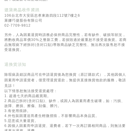
退貨商品收件資訊
106台北市大安區忠孝東路四段112號7樓之6
萊娜巧捷股份有限公司
02-7709-9812
另外，
人為因素退貨時請務必保持商品完整性，若有缺件、破損等狀況，
將酌收商品單價30%之整新工費，
若損毀過於嚴重恕不接受退換貨。
若商
品無瑕疵下經拆封(含封口貼)導致商品缺乏完整性、無法再次販售恕不接
受退換貨。
退換貨須知
除瑕疵及錯誤商品可在申請退貨後為您換貨（原訂購款式），其他因個人
因素而申請退貨者，僅受理退貨退款，無提供直接換貨他款的服務，敬請
見諒！
以下情形恕無法接受退貨處理：
1. 超過七天的商品鑑賞期。
2.商品已拆封(含封口貼)、缺件，或因人為因素而產生破壞，如：污損、
故障、磨損、擦傷、刮傷、髒污。
3.有使用痕跡。
4.外包裝因運送而產生輕微摺痕，不影響商品本身品質。
5.惡意或大量退貨。
6.因個人因素而申請退貨、退費者，若下一次再訂購相同商品，則無法要
求再次退貨、退費。