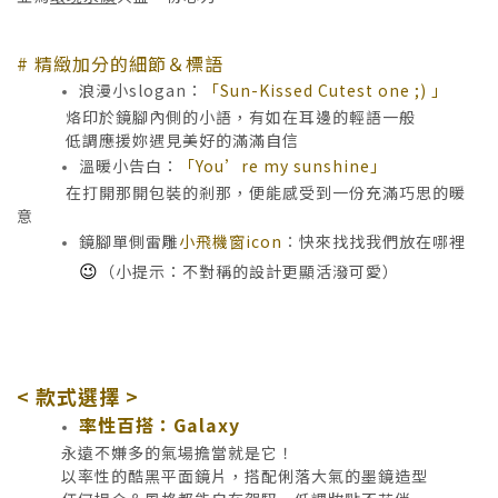
# 精緻加分的細節＆標語
浪漫小slogan：
「Sun-Kissed Cutest one ;) 」
烙印於鏡腳內側的小語，有如在耳邊的輕語一般
低調應援妳遇見美好的滿滿自信
溫暖小告白：
「You’re my sunshine」
在打開那開包裝的剎那，
便能感受到一份充滿巧思的暖
意
鏡腳單側雷雕
小飛機窗icon
：
快來找找我們放在哪裡
😉
（小提示：
不對稱的設計更顯活潑可愛）
< 款式選擇 >
率性百搭：Galaxy
永遠不嫌多的氣場擔當就是它！
以率性的酷黑平面鏡片，搭配俐落大氣的墨鏡造型