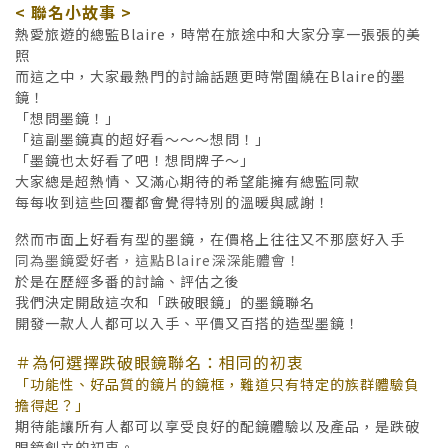
< 聯名小故事 >
熱愛旅遊的總監Blaire，時常在旅途中和大家分享一張張的美
照
而這之中，大家最熱門的討論話題更時常圍繞在Blaire的墨
鏡！
「想問墨鏡！」
「這副墨鏡真的超好看～～～想問！」
「墨鏡也太好看了吧！想問牌子～」
大家總是超熱情、又滿心期待的希望能擁有總監同款
每每收到這些回覆都會覺得特別的溫暖與感謝！
然而市面上好看有型的墨鏡，在價格上往往又不那麼好入手
同為墨鏡愛好者，這點Blaire深深能體會！
於是在歷經多番的討論、評估之後
我們決定開啟這次和「跌破眼鏡」的墨鏡聯名
開發一款人人都可以入手、平價又百搭的造型墨鏡！
＃為何選擇跌破眼鏡聯名：相同的初衷
「功能性、好品質的鏡片的鏡框，難道只有特定的族群體驗負
擔得起？」
期待能讓所有人都可以享受良好的配鏡體驗以及產品，是跌破
眼鏡創立的初衷。