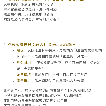
以較長的「鏡腳」為設計小巧思
拿來當髮箍也很適合、更不易滑落
讓墨鏡不再只有保護雙眼的功能
固定散落的瀏海也非常便利又好看！
# 舒適永續兼具：義大利 Divel 尼龍鏡片
輕便
｜
以低比重材料製成，尼龍鏡片的重量傳統樹脂鏡
片的一半，更是相同體積玻璃重量的十分之一
經久耐用
｜
在強烈的衝擊下，亦
不容易碎裂
，提供配
戴上更高的安全性
友善環境
｜
屬於熱固性材料，
可以回收
再利用
高清晰度
｜
作為運動使用的墨鏡也非常合適
此種最早利用於太空器材的記憶性塑料：TROGAMIDCX
不僅無須另度膜層便能達到隔絕UVA、UVB的效果
亦能同時
兼具長時間配戴的舒適＆安全性
並為
環境永續
共盡一份心力