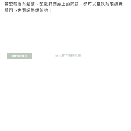
若配戴後有鬆緊、配戴舒適度上的問題，都可以至跌破眼鏡實
體門市免費調整鏡架唷！
獨家除味科技