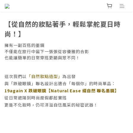
【
從自然的妝點著手，
輕鬆掌舵夏日時
尚！】
擁有一副百搭的墨鏡
不僅能在旅行中留下一張張從容優雅的合影
也能讓簡單的日常穿搭更顯與眾不同！
這次我們以
「自然妝點造型」
為出發
與「跌破眼鏡」聯名設計出適合「每個你」的時尚單品：
19again X 跌破眼鏡
【Natural Ease 綴自然 聯名墨鏡】
從日常遮陽到時尚度假都超實搭
更是不化妝時，仍可洋溢自信風采的秘密武器！