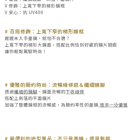
V 修飾：上寬下窄的梯形鏡框
V 安心：抗 UV400
# 百搭修飾：上寬下窄的梯形鏡框
遲遲未入手墨鏡，就怕不合適？
上寬下窄的梯形大鏡面，搭配比例恰到好處的鏡片間距
讓你輕鬆駕馭時尚！
# 優雅的簡約時尚：流暢線條感＆纖細鏡腳
透過
纖細的鏡腳
、鏡面流暢的
下收線條
搭配上俐落的平面鏡片
加強了整體鏡框的流暢感，為簡約率性的墨鏡
增添一分優雅
# 最便利的造型單品：不只是墨鏡，還是髮箍