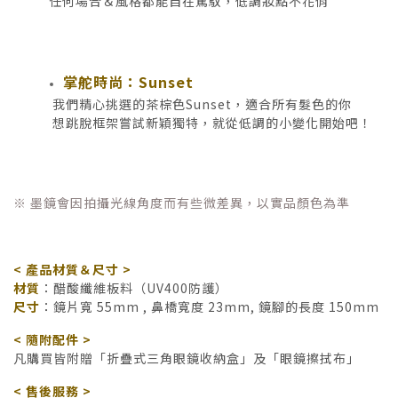
任何場合＆風格都能自在駕馭，
低調妝點不花俏
掌舵時尚：Sunset
我們精心挑選的茶棕色Sunset，適合所有髮色的你
想跳脫框架嘗試新穎獨特，就從低調的小變化開始吧！
※ 墨鏡會因拍攝光線角度而有些微差異，以實品顏色為準
< 產品材質＆尺寸 >
材質
：醋酸纖維板料（UV400防護）
尺寸
：鏡片寬 55mm , 鼻橋寬度 23mm, 鏡腳的長度 150mm
< 隨附配件 >
凡購買皆附贈「折疊式三角眼鏡收納盒」及「眼鏡擦拭布」
< 售後服務 >