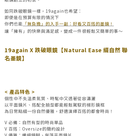
如同跌破眼鏡一樣，19again也希望：
即便是在預算有限的情況下
你們也能
「無負擔」的入手一副：好看又百搭的墨鏡！
讓「擁有」的快樂與滿足感，變成一件很輕鬆又簡單的事～
19again X 跌破眼鏡
【Natural Ease 綴自然 聯
名墨鏡】
< 產品特色 >
個性中不失溫柔氣質、時髦中又透著從容瀟灑
以平面鏡片、搭配全臉型都能輕鬆駕馭的梯形鏡框
為日常點綴一份自然優雅，舒適演繹百搭的都會時尚！
V 必備：自然有型的時尚單品
V 百搭：Oversize的簡約設計
V 優雅：纖細鏡腳、俐落平面鏡片