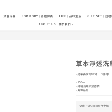
IR｜頭髮保養
FOR BODY｜身體保養
LIFE｜品味生活
GIFT SET｜送
ABOUT US｜關於我們
草本淨透洗
- 結帳再享2件95折、3件9折
- 150ml
- 純精油無添加香精
- 歸零系列
全店，滿$3000全台免運