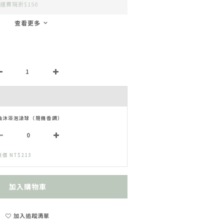
運費現折$150
查看更多
油沐浴泡澡球（隨機香調）
價 NT$213
加入購物車
加入追蹤清單