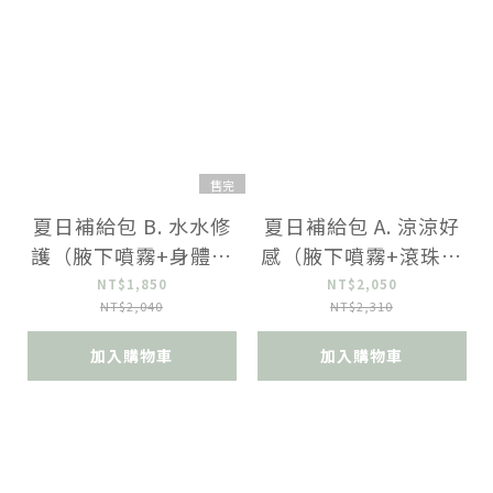
售完
夏日補給包 B. 水水修
夏日補給包 A. 涼涼好
護（腋下噴霧+身體化
感（腋下噴霧+滾珠精
妝水+護唇膏）
油+髮香水+口腔噴霧3
NT$1,850
NT$2,050
NT$2,040
NT$2,310
入）
加入購物車
加入購物車