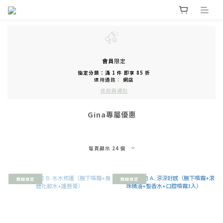
會員
限定
指定分類：滿 1 件 即享 85 折
適用通路：
網店
條款與細則
Gina專屬優惠
每頁顯示 24 個
期間限定
期間限定