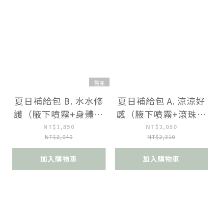
售完
夏日補給包 B. 水水修
夏日補給包 A. 涼涼好
護（腋下噴霧+身體化
感（腋下噴霧+滾珠精
妝水+護唇膏）
油+髮香水+口腔噴霧3
NT$1,850
NT$2,050
NT$2,040
NT$2,310
入）
加入購物車
加入購物車