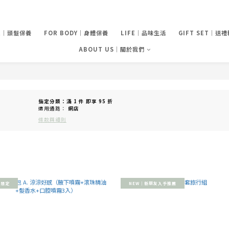
IR｜頭髮保養
FOR BODY｜身體保養
LIFE｜品味生活
GIFT SET｜送
ABOUT US｜關於我們
指定分類：滿 1 件 即享 95 折
適用通路：
網店
條款與細則
間限定
NEW｜新朋友入手推薦