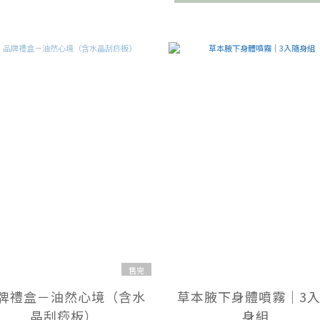
售完
牌禮盒－油然心境（含水
草本腋下身體噴霧｜3
晶刮痧板）
身組