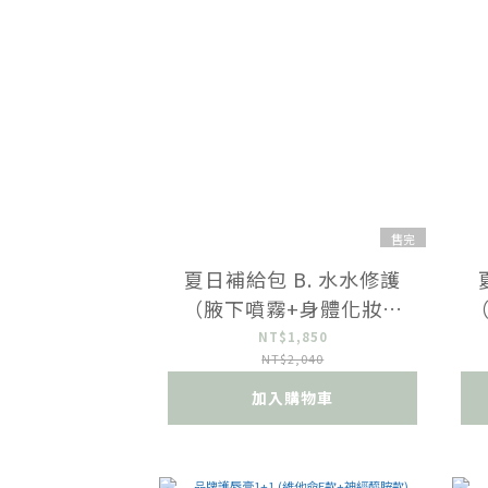
售完
夏日補給包 B. 水水修護
（腋下噴霧+身體化妝水
+護唇膏）
NT$1,850
NT$2,040
加入購物車