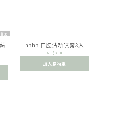
售完
朵絨
haha 口腔清新噴霧3入
NT$390
加入購物車