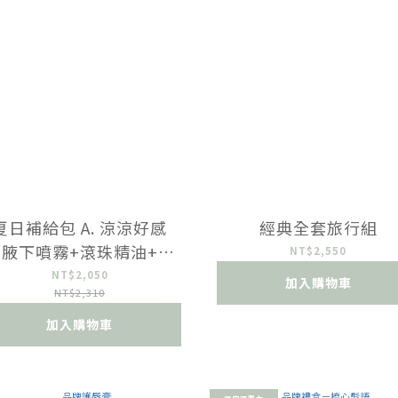
夏日補給包 A. 涼涼好感
經典全套旅行組
（腋下噴霧+滾珠精油+髮
NT$2,550
香水+口腔噴霧3入）
NT$2,050
加入購物車
NT$2,310
加入購物車