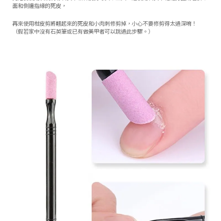
面和側邊指緣的死皮，
再來使用柑皮剪將翹起來的死皮和小肉刺修剪掉，小心不要修剪得太過深唷！
（假若家中沒有石英筆或已有做美甲者可以跳過此步驟。）