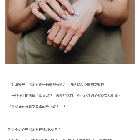
「好困擾喔！常常看到手指邊緣旁邊的小肉刺就忍不住想要撕掉」
「一鼓作氣的撕掉了卻又留下了醜醜的傷口，不小心碰到了還會有點刺痛….」
「真想擁有好看又柔嫩的手指呀！！！！」
妳是不是心中常常有這樣的OS呢？