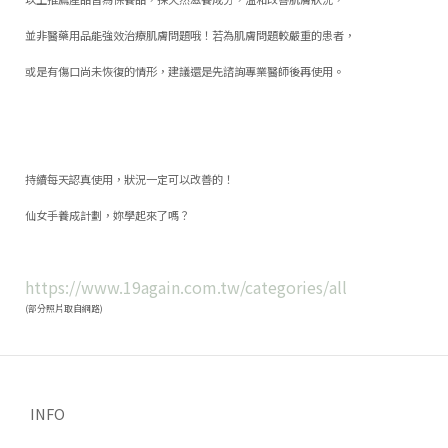
並非醫藥用品能強效治療肌膚問題哦！若為肌膚問題較嚴重的患者，
或是有傷口尚未恢復的情形，建議還是先諮詢專業醫師後再使用。
持續每天認真使用，狀況一定可以改善的！
仙女手養成計劃，妳學起來了嗎？
https://www.19again.com.tw/categories/all
(部分照片取自網路)
INFO