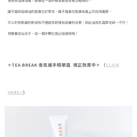
使用完指緣油後，最後這一個步驟是最容易被忽略掉的，
護手霜和指緣油的差異在於質地，護手霜會在肌膚表面上形成保護膜，
可以針對肌膚的乾燥和不適感有舒緩和滋養的效果，因此油和乳霜質地缺一不可！
想要養成仙女手，這一個步驟也是必經過程哦！
✧TEA BREAK 香氛護手精華霜 現正熱賣中✧ （
CLICK
HERE✓
）