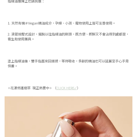
指緣油選擇上也請挑選：
1. 天然有機＃Vegan精油成分，孕婦、小孩、寵物使用上皆可友善使用。
2. 滴管按壓式設計，擺脫以往指緣油的刷頭，既方便、新鮮又不會沾得到處都是，
衛生和使用兼具。
塗上指緣油後，雙手指面來回搓揉，等待吸收，多餘的精油也可以延展至手心手背
保養。
✧花漾修護極萃 現正熱賣中✧ （
CLICK HERE✓
）