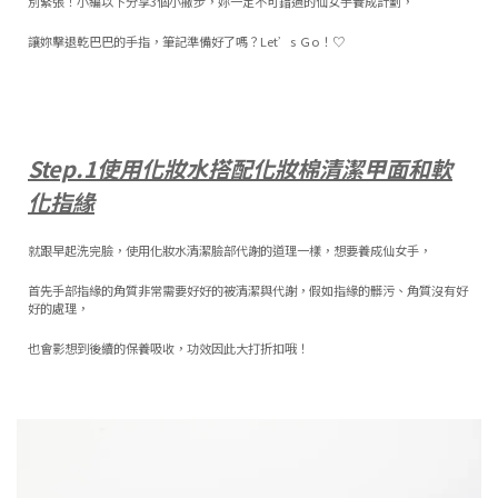
別緊張！小編以下分享3個小撇步，妳一定不可錯過的仙女手養成計劃，
讓妳擊退乾巴巴的手指，筆記準備好了嗎？Let’s Ｇo！♡
Step.1使用化妝水搭配化妝棉清潔甲面和軟
化指緣
就跟早起洗完臉，使用化妝水清潔臉部代謝的道理一樣，想要養成仙女手，
首先手部指緣的角質非常需要好好的被清潔與代謝，假如指緣的髒污、角質沒有好
好的處理，
也會影想到後續的保養吸收，功效因此大打折扣哦！