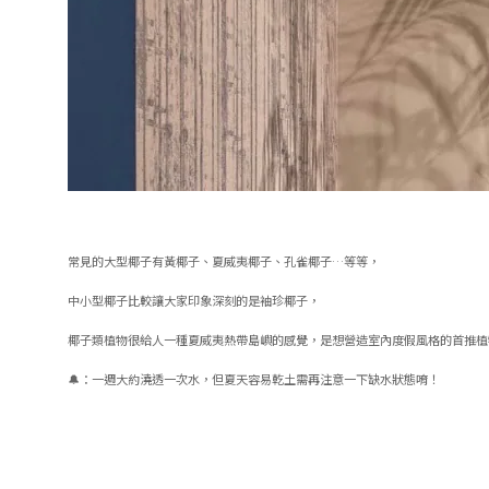
常見的大型椰子有黃椰子、夏威夷椰子、孔雀椰子…等等，
中小型椰子比較讓大家印象深刻的是袖珍椰子，
椰子類植物很給人一種夏威夷熱帶島嶼的感覺，是想營造室內度假風格的首推植
🔔：一週大約澆透一次水，但夏天容易乾土需再注意一下缺水狀態唷！