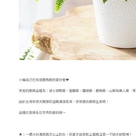
小編自己也有是鹿角蕨的愛好者❤️
常見的蕨類品種為：波士頓腎蕨、窗簾蕨、鐵線蕨、鹿角蕨、山蘇和美人蕨…等
由於台灣有得天獨厚的溫暖潮濕氣候，非常適合蕨類生長啊！
品種也是排名在世界的最前線～
🔔：一週大約澆透兩次以上的水，但夏天容易乾土需再注意一下缺水狀態唷！