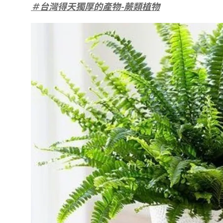
＃台灣得天獨厚的產物-蕨類植物