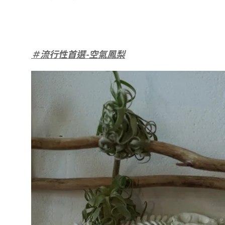
＃流行性首選-空氣鳳梨