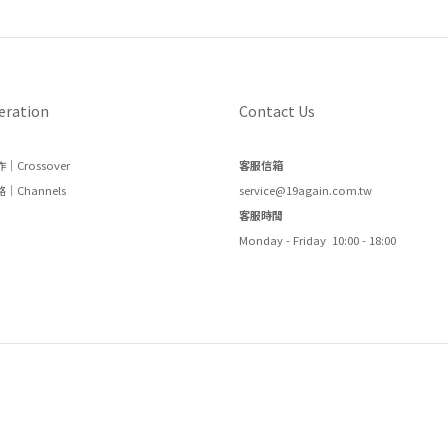
eration
Contact Us
｜Crossover
客服信箱
｜Channels
service@19again.com.tw
客服時間
Monday - Friday 10:00 - 18:00