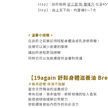
step1：刮痧板與
足三里 和 豐隆穴
位呈45
Step2：由上至下刮，約重複6～7次
< 溫馨小提醒 >
在刮痧之前要記得搭配身體油或乳液使用喔！
這樣可以減少皮膚的摩擦
讓刮痧過程更加順暢
同時也可以為皮膚提供滋養和保護
【19again 舒鬆身體滋養油 Bre
＃煥亮舒壓 保濕不黏膩
富含天然精油的滋養成分
帶有松樹、草本植物、新鮮柑橘的怡人香氣
能透過嗅吸緩解日常壓力
使肌膚煥發由內而外的光彩活力