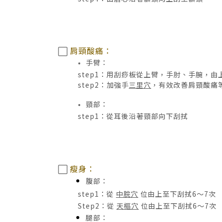
肩頸酸痛：
⬜
手臂：
step1：用刮痧板從上臂，手肘、手腕，
step2：加強手
三里穴
，有效改善肩頸酸痛
頸部：
step1：從耳後沿著頸部向下刮拭
瘦身：
⬜
腹部：
step1：從
中脘穴
位由上至下刮拭6～7次
Step2：從
天樞穴
位由上至下刮拭6～7次
腿部：