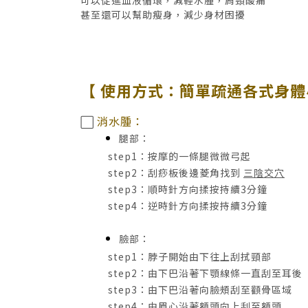
甚至還可以幫助瘦身，減少身材困擾
【 使用方式：簡單疏通
各式
身體
消水腫：
⬜
腿部：
step1：按摩的一條腿微微弓起
step2：刮痧板後邊菱角找到
三陰交穴
step3：順時針方向揉按持續3分鐘
step4：逆時針方向揉按持續3分鐘
臉部：
step1：脖子開始由下往上刮拭頸部
step2：由下巴沿著下顎線條一直刮至耳後
step3：由下巴沿著向臉頰刮至顴骨區域
step4：由眉心沿著額頭向上刮至額頭