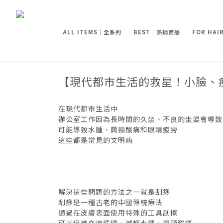
ALL ITEMS｜全系列
BEST｜熱銷商品
FOR HA
【現代都市生活的救星！小臉、
在現代都市生活中
辦公室工作因為
長時間的久坐、不良的坐姿會導致
可能導致水腫、肩頸酸痛和眼睛疲勞
這些都是常見的文明病
解決這些問題的方法之一就是刮痧
刮痧是一種古老的中國傳統療法
通過在皮膚表面使用特殊的工具刮擦
可以促進血液循環，減輕水腫，肩頸酸痛