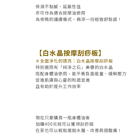
保濕不黏膩、延展性佳
亦可作為適合按摩油使用
為夜晚的護膚儀式，再添一份極致舒鬆感！
【白水晶按摩刮痧板】
＃全面淨化的透亮：白水晶按摩刮痧板
特別選用有「純淨之石」美譽的白水晶
搭配身體油使用，能平衡負面能量、緩解壓力
促進肌膚與心靈的和諧並進
且有助於提升工作效率
現在只要購買一瓶身體油後
加購400元就可以獲得刮痧版
在家也可以輕鬆擺脫水腫、改善肩頸酸痛！